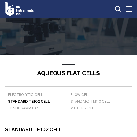
Accessories
SpinBar
Software
Atmospheric
Food
Spectrosco
Environment
Science
Accessory
Mnova
Monitoring
&
PIKE
Mbook
Biotechnology
AQUEOUS FLAT CELLS
Products
CHENOMX
분석장비
Measurement
KnowitAll
Service
분석카트리지
perClass
ELECTROLYTIC CELL
FLOW CELL
Mira
STANDARD TE102 CELL
STANDARD TM110 CELL
TISSUE SAMPLE CELL
VT TE102 CELL
STANDARD TE102 CELL
자료실