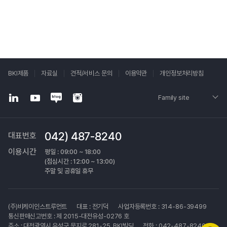
BKI제품
자료실
견적/서비스 문의
이용약관
개인정보처리방침
Family site
042) 487-8240
대표번호
이용시간
평일 : 09:00 ~ 18:00
(점심시간 : 12:00 ~ 13:00)
주말 및 공휴일 휴무
(주)비케이인스트루먼트
대표 : 전기덕
사업자등록번호 : 314-86-39499
통신판매신고번호 : 제 2015-대전유성-0276 호
주소 : 대전광역시 유성구 문지로 281-25, BKI빌딩
전화 : 042-487-8240