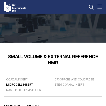
SpinBar
Software
Atmospheric
Food
Spectrosco
Environment
Science
Accessory
Mnova
Monitoring
&
PIKE
Mbook
Biotechnology
Products
CHENOMX
분석장비
Measurement
KnowitAll
SMALL VOLUME & EXTERNAL REFERENCE
Service
분석카트리지
NMR
perClass
Mira
COAXIAL INSERT
CRYOPROBE AND COLDPROBE
MICROCELL INSERT
STEM COAXIAL INSERT
SUSCEPTIBILITY MATCHED
자료실