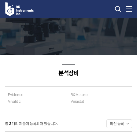
PIKE
Mbook
Biotechnology
Products
CHENOMX
분석장비
Measurement
KnowitAll
Service
분석카트리지
perClass
Mira
자료실
분석장비
견적/
Evidence
RX Misano
서비스문의
Vivalitic
Verastat
공지사항
총
3
개의 제품이 등록되어 있습니다.
최신 등록
자주묻는질문