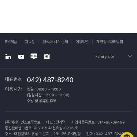
BKI제품
자료실
견적/서비스 문의
이용약관
개인정보처리방침
Family site
042) 487-8240
대표번호
이용시간
평일 : 09:00 ~ 18:00
(점심시간 : 12:00 ~ 13:00)
주말 및 공휴일 휴무
(주)비케이인스트루먼트
대표 : 전기덕
사업자등록번호 : 314-86-39499
통신판매신고번호 : 제 2015-대전유성-0276 호
주소 : 대전광역시 유성구 문지로 281-25, BKI빌딩
전화 : 042-487-8240