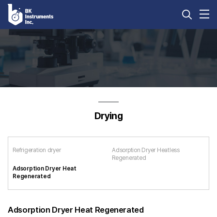
Glassware
Accessories
SpinBar
Software
Atmospheric
Food
Spectrosco
Environment
Science
Accessory
Mnova
Monitoring
&
PIKE
Mbook
Biotechnology
Drying
Products
CHENOMX
분석장비
Measurement
KnowitAll
Service
분석카트리지
Refrigeration dryer
Adsorption Dryer Heatless
perClass
Regenerated
Mira
Adsorption Dryer Heat
Regenerated
Adsorption Dryer Heat Regenerated